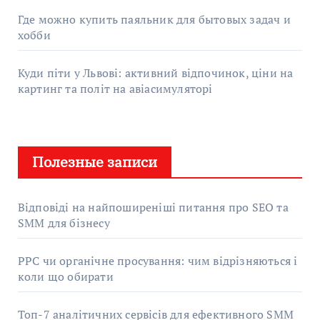
Где можно купить паяльник для бытовых задач и
хобби
Куди піти у Львові: активний відпочинок, ціни на
картинг та політ на авіасимуляторі
Полезные записи
Відповіді на найпоширеніші питання про SEO та
SMM для бізнесу
PPC чи органічне просування: чим відрізняються і
коли що обирати
Топ-7 аналітичних сервісів для ефективного SMM