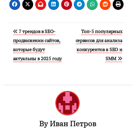
Навигация
7 трендов в SEO-
Топ-5 популярных
по
продвижении сайтов,
сервисов для анализа
которые будут
конкурентов в SEO и
записям
актуальны в 2025 году
SMM
By
Иван Петров