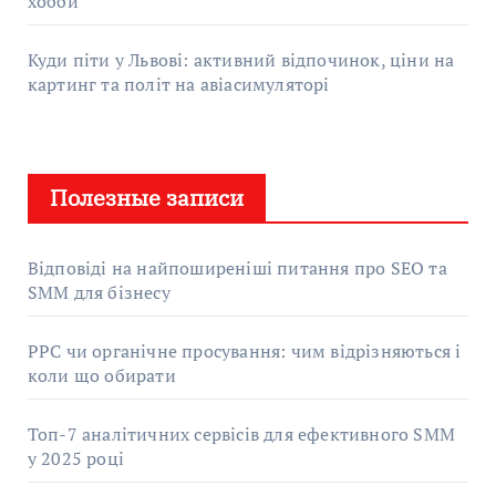
хобби
Куди піти у Львові: активний відпочинок, ціни на
картинг та політ на авіасимуляторі
Полезные записи
Відповіді на найпоширеніші питання про SEO та
SMM для бізнесу
PPC чи органічне просування: чим відрізняються і
коли що обирати
Топ-7 аналітичних сервісів для ефективного SMM
у 2025 році