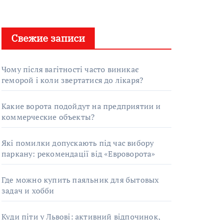
Свежие записи
Чому після вагітності часто виникає
геморой і коли звертатися до лікаря?
Какие ворота подойдут на предприятии и
коммерческие объекты?
Які помилки допускають під час вибору
паркану: рекомендації від «Евроворота»
Где можно купить паяльник для бытовых
задач и хобби
Куди піти у Львові: активний відпочинок,