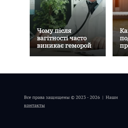
Чому після
Ка
вагітності часто
по
виникає геморой і
пр
коли звертатися до
ко
лікаря?
об
Все права защищены © 2023 - 2026 | Наши
контакты