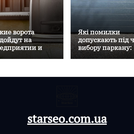
кие ворота
Які помилки
дойдут на
допускають під 
едприятии и
вибору паркану:
ммерческие
рекомендації від
ъекты?
«Евроворота»
starseo.com.ua