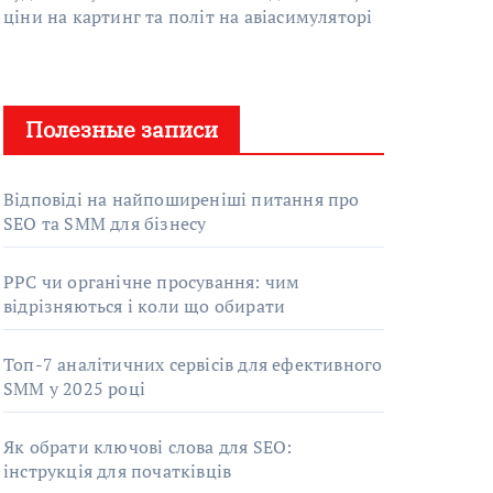
ціни на картинг та політ на авіасимуляторі
Полезные записи
Відповіді на найпоширеніші питання про
SEO та SMM для бізнесу
PPC чи органічне просування: чим
відрізняються і коли що обирати
Топ-7 аналітичних сервісів для ефективного
SMM у 2025 році
Як обрати ключові слова для SEO:
інструкція для початківців