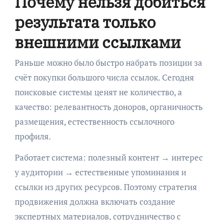
Почему нельзя добиться
результата только
внешними ссылками
Раньше можно было быстро набрать позиции за
счёт покупки большого числа ссылок. Сегодня
поисковые системы ценят не количество, а
качество: релевантность доноров, органичность
размещения, естественность ссылочного
профиля.
Работает система: полезный контент → интерес
у аудитории → естественные упоминания и
ссылки из других ресурсов. Поэтому стратегия
продвижения должна включать создание
экспертных материалов, сотрудничество с