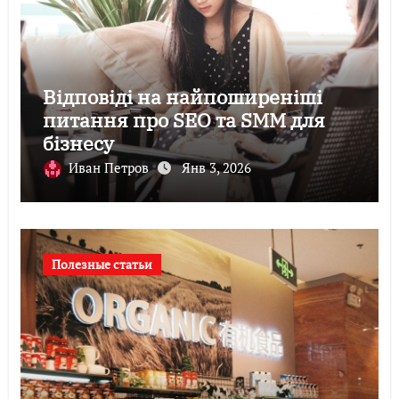
Відповіді на найпоширеніші
питання про SEO та SMM для
бізнесу
Иван Петров
Янв 3, 2026
Полезные статьи