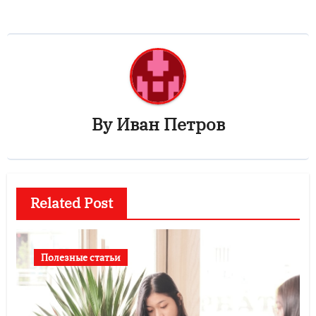
By
Иван Петров
Related Post
Полезные статьи