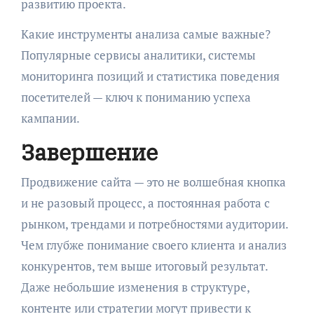
развитию проекта.
Какие инструменты анализа самые важные?
Популярные сервисы аналитики, системы
мониторинга позиций и статистика поведения
посетителей — ключ к пониманию успеха
кампании.
Завершение
Продвижение сайта — это не волшебная кнопка
и не разовый процесс, а постоянная работа с
рынком, трендами и потребностями аудитории.
Чем глубже понимание своего клиента и анализ
конкурентов, тем выше итоговый результат.
Даже небольшие изменения в структуре,
контенте или стратегии могут привести к