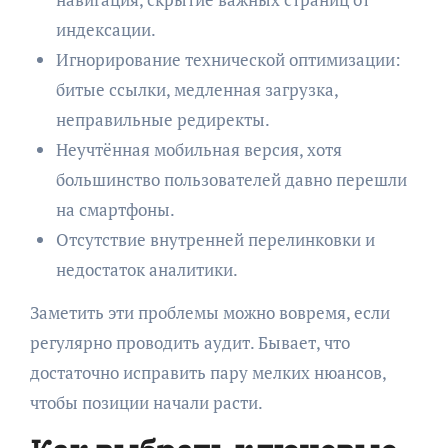
индексации.
Игнорирование технической оптимизации:
битые ссылки, медленная загрузка,
неправильные редиректы.
Неучтённая мобильная версия, хотя
большинство пользователей давно перешли
на смартфоны.
Отсутствие внутренней перелинковки и
недостаток аналитики.
Заметить эти проблемы можно вовремя, если
регулярно проводить аудит. Бывает, что
достаточно исправить пару мелких нюансов,
чтобы позиции начали расти.