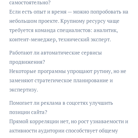
самостоятельно?
Если есть опыт и время — можно попробовать на
небольшом проекте. Крупному ресурсу чаще
требуется команда специалистов: аналитик,
контент-менеджер, технический эксперт.
Работают ли автоматические сервисы
продвижения?
Некоторые программы упрощают рутину, но не
заменяют стратегическое планирование и
экспертизу.
Помогает ли реклама в соцсетях улучшить
позиции сайта?
Прямой корреляции нет, но рост узнаваемости и
активности аудитории способствует общему