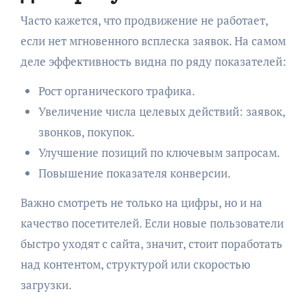
Часто кажется, что продвижение не работает,
если нет мгновенного всплеска заявок. На самом
деле эффективность видна по ряду показателей:
Рост органического трафика.
Увеличение числа целевых действий: заявок,
звонков, покупок.
Улучшение позиций по ключевым запросам.
Повышение показателя конверсии.
Важно смотреть не только на цифры, но и на
качество посетителей. Если новые пользователи
быстро уходят с сайта, значит, стоит поработать
над контентом, структурой или скоростью
загрузки.