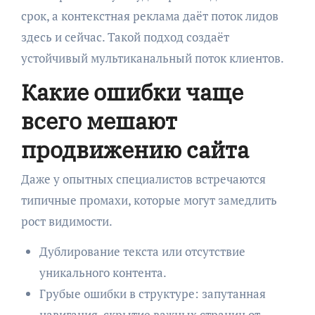
срок, а контекстная реклама даёт поток лидов
здесь и сейчас. Такой подход создаёт
устойчивый мультиканальный поток клиентов.
Какие ошибки чаще
всего мешают
продвижению сайта
Даже у опытных специалистов встречаются
типичные промахи, которые могут замедлить
рост видимости.
Дублирование текста или отсутствие
уникального контента.
Грубые ошибки в структуре: запутанная
навигация, скрытие важных страниц от