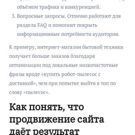
объёмом трафика и конкуренцией.
Вопросные запросы. Отлично работают для
раздела FAQ и помогают покрыть
информационные потребности аудитории.
К примеру, интернет-магазин бытовой техники
получает больше заказов благодаря
оптимизации под локальные низкочастотные
фразы вроде «купить робот-пылесос с
доставкой», чем при попытке выйти в топ по
слову «пылесос».
Как понять, что
продвижение сайта
даёт результат