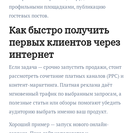
профильными площадками, публикацию
гостевых постов.
Как быстро получить
первых клиентов через
интернет
Если задача — срочно запустить продажи, стоит
рассмотреть сочетание платных каналов (PPC) и
контент-маркетинга. Платная реклама даёт
мгновенный трафик по выбранным запросам, а
полезные статьи или обзоры помогают убедить
аудиторию выбрать именно ваш продукт.
Хороший пример — запуск нового онлайн-