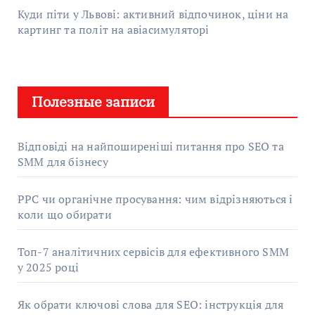
Куди піти у Львові: активний відпочинок, ціни на
картинг та політ на авіасимуляторі
Полезные записи
Відповіді на найпоширеніші питання про SEO та
SMM для бізнесу
PPC чи органічне просування: чим відрізняються і
коли що обирати
Топ-7 аналітичних сервісів для ефективного SMM
у 2025 році
Як обрати ключові слова для SEO: інструкція для