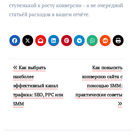
ступенькой к росту конверсии – а не очередной
статьёй расходов в вашем отчёте.
Навигация
Как выбрать
Как повысить
по
наиболее
конверсию сайта с
эффективный канал
помощью SMM:
записям
трафика: SEO, PPC или
практические советы
SMM