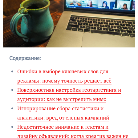
Содержание:
Ошибки в выборе ключевых слов для
рекламы: почему точность решает всё
Поверхностная настройка геотаргетинга и
аудитории: как не выстрелить мимо
Игнорирование сбора статистики и
аналитики: вред от слепых кампаний
Недостаточное внимание к текстам и
дизайну объявлений: когда креатив важен не