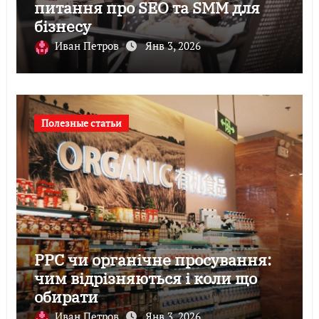
питання про SEO та SMM для
бізнесу
Иван Петров
Янв 3, 2026
Полезные статьи
PPC чи органічне просування:
чим відрізняються і коли що
обирати
Иван Петров
Янв 3, 2026