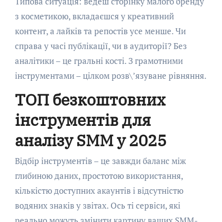
Типова ситуація: ведеш сторінку малого бренду
з косметикою, вкладаєшся у креативний
контент, а лайків та репостів усе менше. Чи
справа у часі публікації, чи в аудиторії? Без
аналітики – це гральні кості. З грамотними
інструментами – цілком розв\’язуване рівняння.
ТОП безкоштовних
інструментів для
аналізу SMM у 2025
Відбір інструментів – це завжди баланс між
глибиною даних, простотою використання,
кількістю доступних акаунтів і відсутністю
водяних знаків у звітах. Ось ті сервіси, які
реально можуть змінити картину ваших SMM-