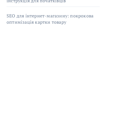
інструкція для початківців
SEO для інтернет-магазину: покрокова
оптимізація картки товару