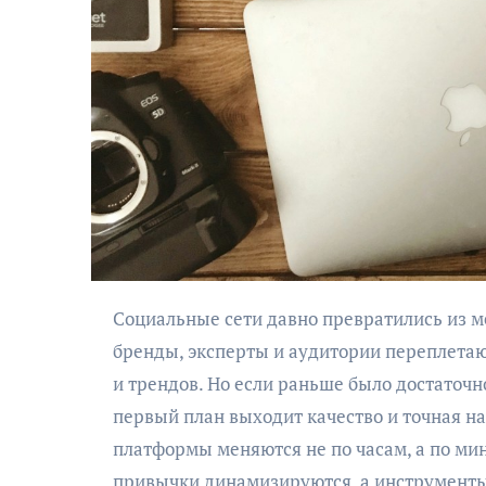
Социальные сети давно превратились из места развлечений в сложную экосистему, где
бренды, эксперты и аудитории переплетаю
и трендов. Но если раньше было достаточн
первый план выходит качество и точная н
платформы меняются не по часам, а по ми
привычки динамизируются, а инструменты 