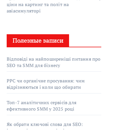
ціни на картинг та політ на
авіасимуляторі
Полезные записи
Відповіді на найпоширеніші питання про
SEO та SMM для бізнесу
PPC чи органічне просування: чим
відрізняються і коли що обирати
Топ-7 аналітичних сервісів для
ефективного SMM у 2025 році
Як обрати ключові слова для SEO: