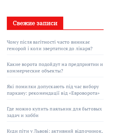
Свежие записи
Чому після вагітності часто виникає
геморой і коли звертатися до лікаря?
Какие ворота подойдут на предприятии и
коммерческие объекты?
Які помилки допускають під час вибору
паркану: рекомендації від «Евроворота»
Где можно купить паяльник для бытовых
задач и хобби
Куди піти у Львові: активний відпочинок,