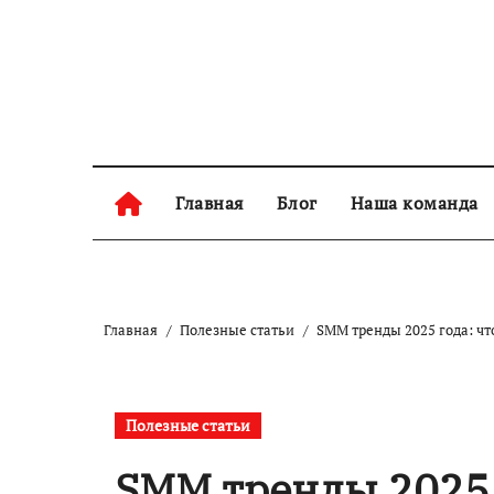
Skip
to
content
Главная
Блог
Наша команда
Главная
Полезные статьи
SMM тренды 2025 года: чт
Полезные статьи
SMM тренды 2025 