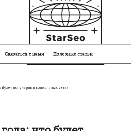
Связаться с нами
starseo.com.ua
Полезные статьи
о будет популярно в социальных сетях
года: что будет