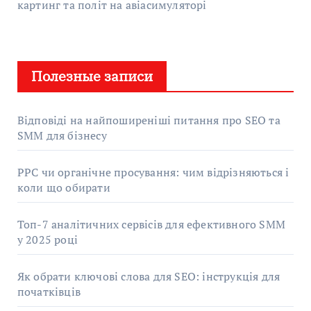
картинг та політ на авіасимуляторі
Полезные записи
Відповіді на найпоширеніші питання про SEO та
SMM для бізнесу
PPC чи органічне просування: чим відрізняються і
коли що обирати
Топ-7 аналітичних сервісів для ефективного SMM
у 2025 році
Як обрати ключові слова для SEO: інструкція для
початківців