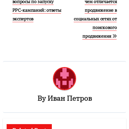
по
вопросы по запуску
чем отличается
PPC-кампаний: ответы
продвижение в
записям
экспертов
социальных сетях от
поискового
продвижения
By
Иван Петров