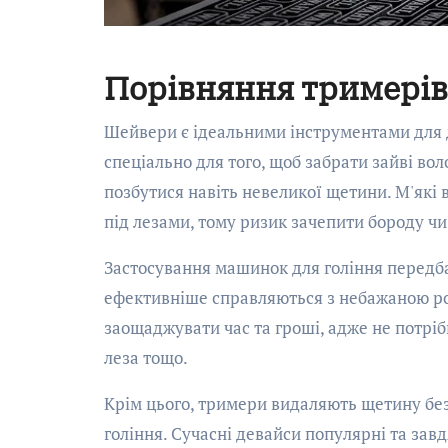
Порівняння тримерів
Шейвери є ідеальними інструментами для д
спеціально для того, щоб забрати зайві во
позбутися навіть невеликої щетини. М'які 
під лезами, тому ризик зачепити бороду чи 
Застосування машинок для гоління передба
ефективніше справляються з небажаною ро
заощаджувати час та гроші, адже не потріб
леза тощо.
Крім цього, тримери видаляють щетину без
гоління. Сучасні девайси популярні та зав