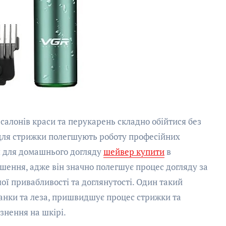
для стрижки полегшують роботу професійних
я для домашнього догляду
шейвер купити
в
ішення, адже він значно полегшує процес догляду за
шої привабливості та доглянутості. Один такий
анки та леза, пришвидшує процес стрижки та
знення на шкірі.