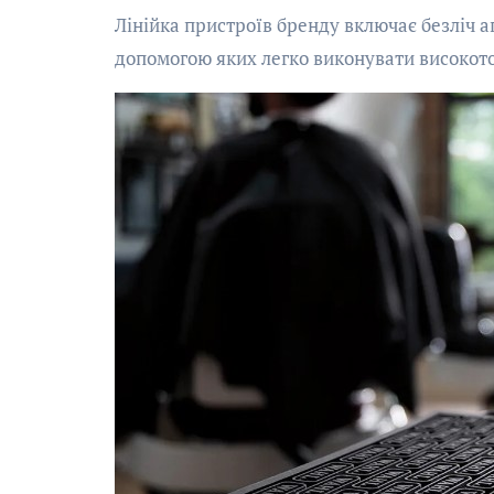
Лінійка пристроїв бренду включає безліч аг
допомогою яких легко виконувати високото