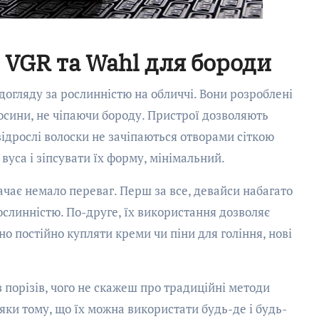
 VGR та Wahl для бороди
огляду за рослинністю на обличчі. Вони розроблені
лосини, не чіпаючи бороду. Пристрої дозволяють
відрослі волоски не зачіпаються отворами сіткою
вуса і зіпсувати їх форму, мінімальний.
чає немало переваг. Перш за все, девайси набагато
слинністю. По-друге, їх використання дозволяє
но постійно купляти креми чи піни для гоління, нові
 порізів, чого не скажеш про традиційні методи
дяки тому, що їх можна використати будь-де і будь-