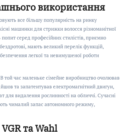
ашнього використання
овують все більшу популярність на ринку
кісні машинки для стрижки волосся різноманітної
ь попит серед професійних стилістів, приємно
бездротові, мають великий перелік функцій,
безпечення легкої та невимушеної роботи
. В той час маленьке сімейне виробництво очолював
найшов та запатентував електромагнітний двигун,
т для видалення рослинності на обличчі. Сучасні
ають чималий запас автономного режиму,
 VGR та Wahl