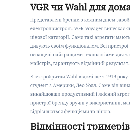
VGR чи Wahl для дом
Представлені бренди з кожним днем завой
електропристроїв. VGR Voyager випускає я
цінової категорії. Саме такі агрегати мают
дивують своїм функціоналом. Всі пристрої 
оснащені найкращими технологіями для за
майстрів, гарантують відмінний результат.
Електробритви Wahl відомі ще з 1919 року
студент з Америки, Лео Уолл. Саме він ви
винайшовши продуктивний і якісний агрега
пристрої бренду зручні у використанні, м
відрізняються функціями та ціною.
Відмінності тримерів