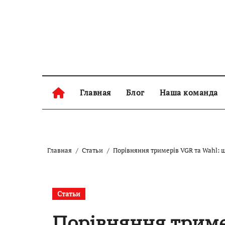
Skip
to
content
Главная
Блог
Наша команда
Главная
Статьи
Порівняння тримерів VGR та Wahl: 
Статьи
Порівняння триме