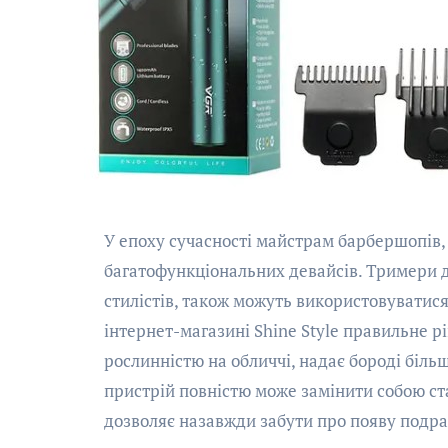
У епоху сучасності майстрам барбершопів, салонів краси та перукарень складно обійтися без
багатофункціональних девайсів. Тримери 
стилістів, також можуть використовуватис
інтернет-магазині Shine Style правильне р
рослинністю на обличчі, надає бороді біль
пристрій повністю може замінити собою ст
дозволяє назавжди забути про появу подра