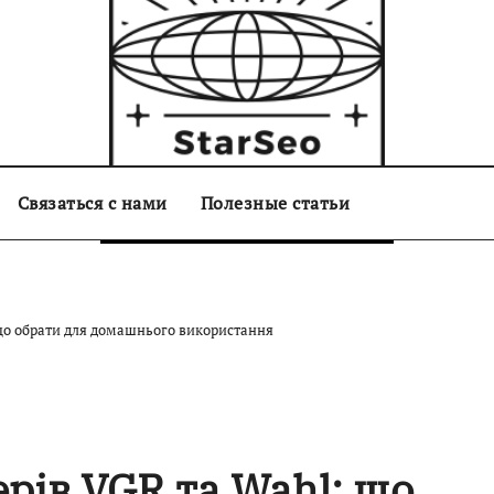
Связаться с нами
starseo.com.ua
Полезные статьи
що обрати для домашнього використання
рів VGR та Wahl: що