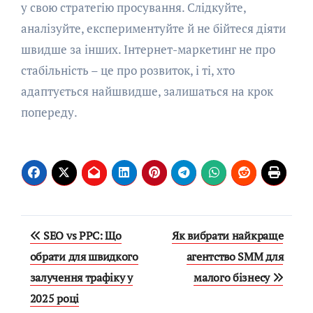
у свою стратегію просування. Слідкуйте,
аналізуйте, експериментуйте й не бійтеся діяти
швидше за інших. Інтернет-маркетинг не про
стабільність – це про розвиток, і ті, хто
адаптується найшвидше, залишаться на крок
попереду.
Навигация
SEO vs PPC: Що
Як вибрати найкраще
по
обрати для швидкого
агентство SMM для
залучення трафіку у
малого бізнесу
записям
2025 році