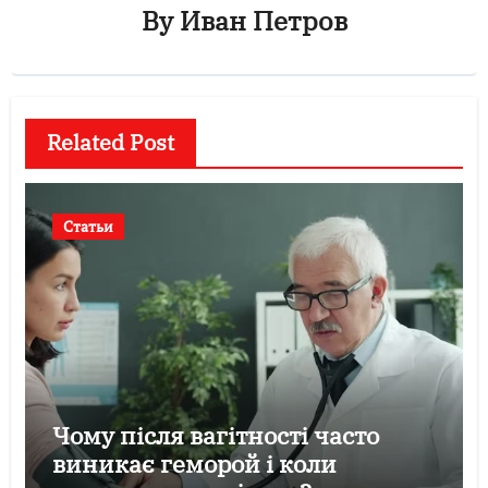
By
Иван Петров
Related Post
Статьи
Чому після вагітності часто
виникає геморой і коли