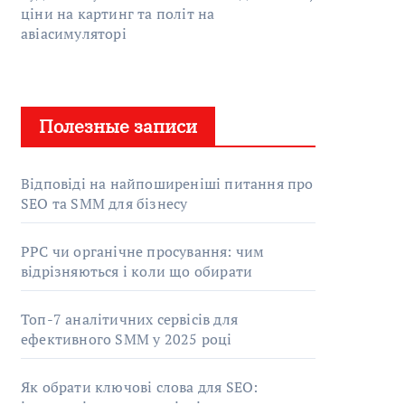
ціни на картинг та політ на
авіасимуляторі
Полезные записи
Відповіді на найпоширеніші питання про
SEO та SMM для бізнесу
PPC чи органічне просування: чим
відрізняються і коли що обирати
Топ-7 аналітичних сервісів для
ефективного SMM у 2025 році
Як обрати ключові слова для SEO: