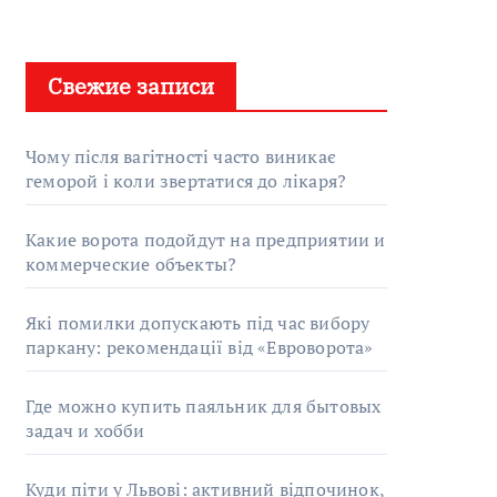
Свежие записи
Чому після вагітності часто виникає
геморой і коли звертатися до лікаря?
Какие ворота подойдут на предприятии и
коммерческие объекты?
Які помилки допускають під час вибору
паркану: рекомендації від «Евроворота»
Где можно купить паяльник для бытовых
задач и хобби
Куди піти у Львові: активний відпочинок,