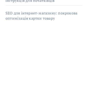
інструкція для початківців
SEO для інтернет-магазину: покрокова
оптимізація картки товару