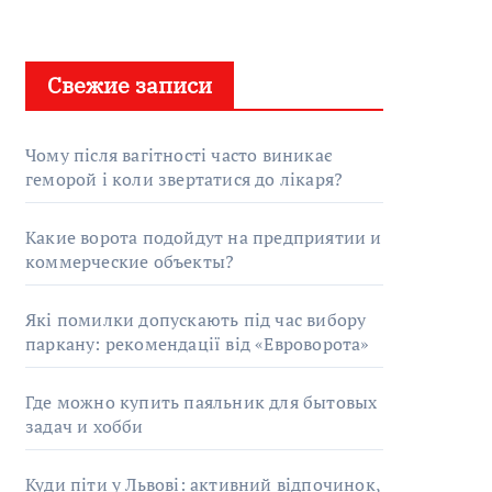
Свежие записи
Чому після вагітності часто виникає
геморой і коли звертатися до лікаря?
Какие ворота подойдут на предприятии и
коммерческие объекты?
Які помилки допускають під час вибору
паркану: рекомендації від «Евроворота»
Где можно купить паяльник для бытовых
задач и хобби
Куди піти у Львові: активний відпочинок,