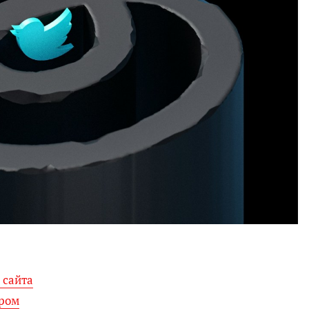
 сайта
дром