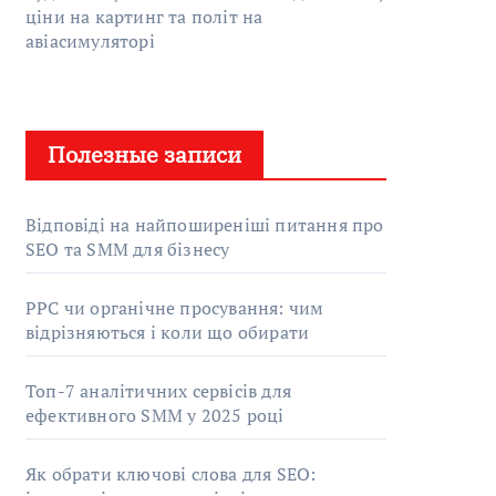
ціни на картинг та політ на
авіасимуляторі
Полезные записи
Відповіді на найпоширеніші питання про
SEO та SMM для бізнесу
PPC чи органічне просування: чим
відрізняються і коли що обирати
Топ-7 аналітичних сервісів для
ефективного SMM у 2025 році
Як обрати ключові слова для SEO: