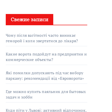
Свежие записи
Чому після вагітності часто виникає
геморой і коли звертатися до лікаря?
Какие ворота подойдут на предприятии и
коммерческие объекты?
Які помилки допускають під час вибору
паркану: рекомендації від «Евроворота»
Где можно купить паяльник для бытовых
задач и хобби
Куди піти у Львові: активний відпочинок,