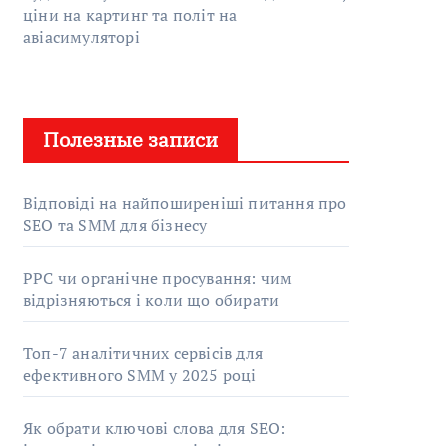
ціни на картинг та політ на
авіасимуляторі
Полезные записи
Відповіді на найпоширеніші питання про
SEO та SMM для бізнесу
PPC чи органічне просування: чим
відрізняються і коли що обирати
Топ-7 аналітичних сервісів для
ефективного SMM у 2025 році
Як обрати ключові слова для SEO: