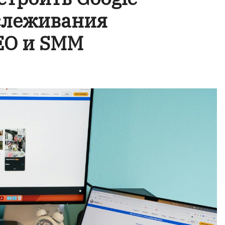
тслеживания
EO и SMM