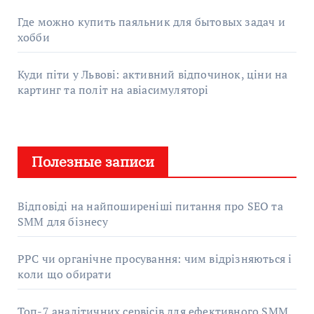
Где можно купить паяльник для бытовых задач и
хобби
Куди піти у Львові: активний відпочинок, ціни на
картинг та політ на авіасимуляторі
Полезные записи
Відповіді на найпоширеніші питання про SEO та
SMM для бізнесу
PPC чи органічне просування: чим відрізняються і
коли що обирати
Топ-7 аналітичних сервісів для ефективного SMM