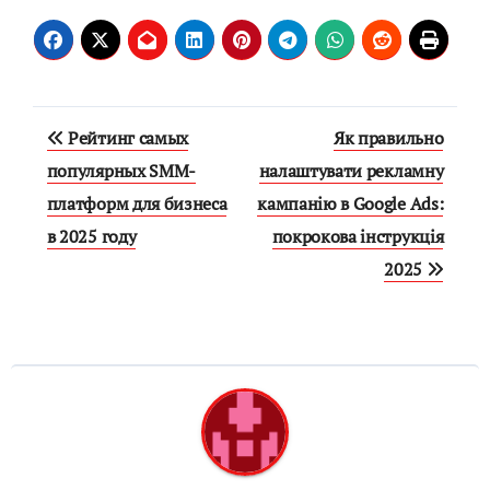
Навигация
Рейтинг самых
Як правильно
по
популярных SMM-
налаштувати рекламну
платформ для бизнеса
кампанію в Google Ads:
записям
в 2025 году
покрокова інструкція
2025