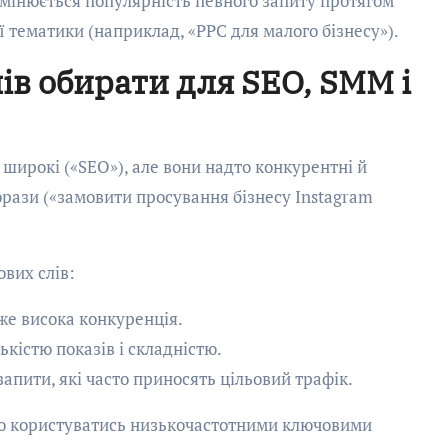
 змінюється популярність певного запиту протягом
ої тематики (наприклад, «PPC для малого бізнесу»).
ів обирати для SEO, SMM і
 широкі («SEO»), але вони надто конкурентні й
і фрази («замовити просування бізнесу Instagram
вих слів:
уже висока конкуренція.
ькістю показів і складністю.
 запити, які часто приносять цільовий трафік.
во користуватись низькочастотними ключовими