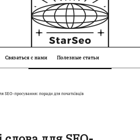
Связаться с нами
starseo.com.ua
Полезные статьи
для SEO-просування: поради для початківців
 слова для SEO-