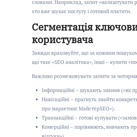
словами. Наприклад, запит «налаштувати ре
хто вже шукає послугу і готовий платити.
Сегментація ключових
користувача
Завжди враховуйте, що за кожним пошуком с
що таке «SEO аналітика», інші – купити «п
Важливо розмежовувати запити за чотирма
Інформаційні – шукають знання («як пр
Навігаційні – прагнуть знайти конкретн
про маркетинг МайстерSEO»).
Транзакційні – готові купувати («замо
Комерційні – порівнюють, вивчають пр
відгуки»).