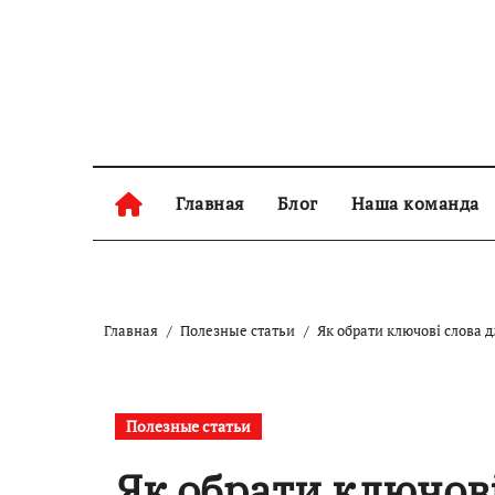
Skip
to
content
Главная
Блог
Наша команда
Главная
Полезные статьи
Як обрати ключові слова 
Полезные статьи
Як обрати ключові