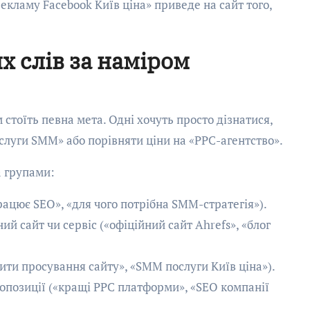
кламу Facebook Київ ціна» приведе на сайт того,
 слів за наміром
тоїть певна мета. Одні хочуть просто дізнатися,
ослуги SMM» або порівняти ціни на «PPC-агентство».
 групами:
ацює SEO», «для чого потрібна SMM-стратегія»).
ий сайт чи сервіс («офіційний сайт Ahrefs», «блог
вити просування сайту», «SMM послуги Київ ціна»).
опозиції («кращі PPC платформи», «SEO компанії