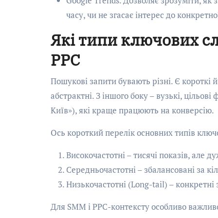
Google Trends. Дозволяє зрозуміти, як
часу, чи не згасає інтерес до конкретн
Які типи ключових сл
PPC
Пошукові запити бувають різні. Є короткі й
абстрактні. З іншого боку – вузькі, цільов
Київ»), які краще працюють на конверсію.
Ось короткий перелік основних типів ключо
Високочастотні – тисячі показів, але д
Середньочастотні – збалансовані за кіл
Низькочастотні (Long-tail) – конкретні
Для SMM і PPC-контексту особливо важли