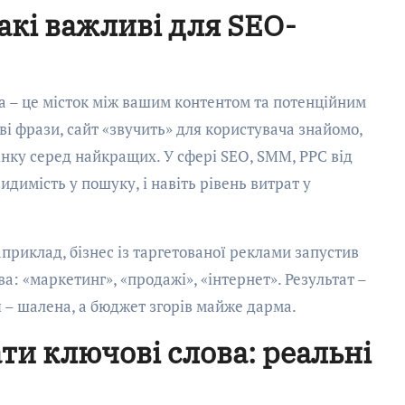
акі важливі для SEO-
ва – це місток між вашим контентом та потенційним
і фрази, сайт «звучить» для користувача знайомо,
інку серед найкращих. У сфері SEO, SMM, PPC від
идимість у пошуку, і навіть рівень витрат у
приклад, бізнес із таргетованої реклами запустив
ва: «маркетинг», «продажі», «інтернет». Результат –
я – шалена, а бюджет згорів майже дарма.
ати ключові слова: реальні