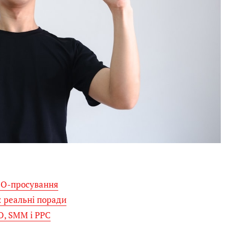
SEO-просування
: реальні поради
O, SMM і PPC