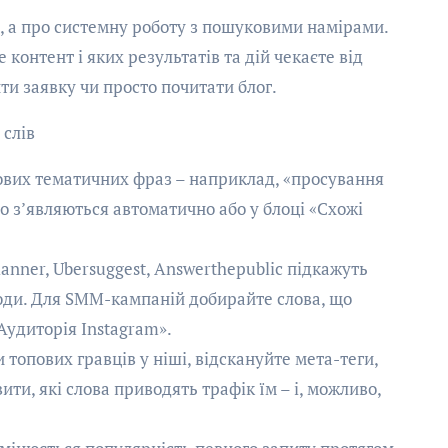
», а про системну роботу з пошуковими намірами.
 контент і яких результатів та дій чекаєте від
ти заявку чи просто почитати блог.
 слів
зових тематичних фраз – наприклад, «просування
 що з’являються автоматично або у блоці «Схожі
anner, Ubersuggest, Answerthepublic підкажуть
юди. Для SMM-кампаній добирайте слова, що
Аудиторія Instagram».
 топових гравців у ніші, відскануйте мета-теги,
ити, які слова приводять трафік їм – і, можливо,