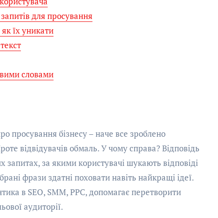
 користувача
запитів для просування
 як їх уникати
 текст
овими словами
про просування бізнесу – наче все зроблено
Проте відвідувачів обмаль. У чому справа? Відповідь
их запитах, за якими користувачі шукають відповіді
брані фрази здатні поховати навіть найкращі ідеї.
нтика в SEO, SMM, PPC, допомагає перетворити
ьової аудиторії.