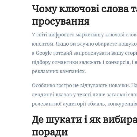
Чому ключові слова т
просування
У світі цифрового маркетингу ключові сло
клієнтом. Якщо ви влучно обираєте пошуков
а Google готовий запропонувати вашу стор
підбору семантики залежать і конверсія, і в
рекламних кампаніях.
Особливо гостро це відчувають новачки. На
лендинг і вказав у тексті лише загальні сло
релевантної аудиторії обмаль, конкуренці
Де шукати і як вибир
поради