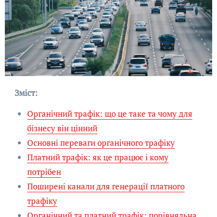
Зміст:
Органічний трафік: що це таке та чому для
бізнесу він цінний
Основні переваги органічного трафіку
Платний трафік: як це працює і кому
потрібен
Поширені канали для генерації платного
трафіку
Органічний та платний трафік: порівняльна