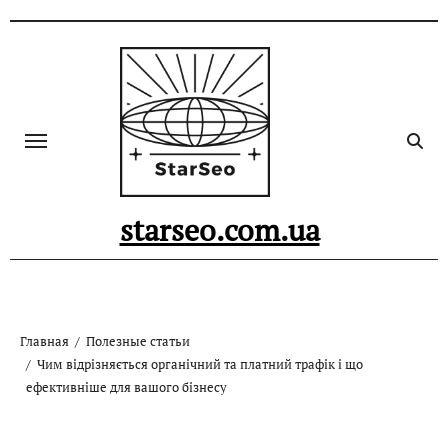
Skip
to
content
starseo.com.ua
Главная
Полезные статьи
Чим відрізняється органічний та платний трафік і що
ефективніше для вашого бізнесу