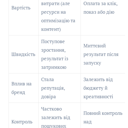
витрати (але
Оплата за клік,
Вартість
ресурси на
показ або дію
оптимізацію та
контент)
Поступове
Миттєвий
зростання,
Швидкість
результат після
результат із
запуску
затримкою
Стала
Залежить від
Вплив на
репутація,
бюджету й
бренд
довіра
креативності
Частково
Повний контроль
залежить від
Контроль
над
пошукових