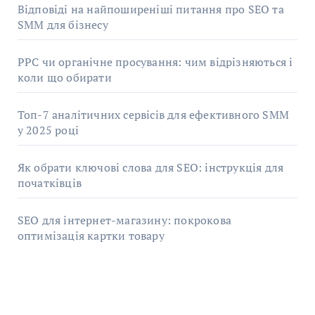
Відповіді на найпоширеніші питання про SEO та
SMM для бізнесу
PPC чи органічне просування: чим відрізняються і
коли що обирати
Топ-7 аналітичних сервісів для ефективного SMM
у 2025 році
Як обрати ключові слова для SEO: інструкція для
початківців
SEO для інтернет-магазину: покрокова
оптимізація картки товару